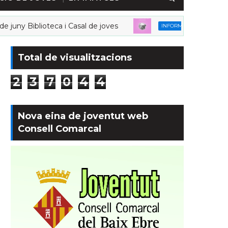
ioteca i Casal de joves
Horaris juliol-agos
INFORMACIÓ
Total de visualitzacions
2
3
7
0
4
4
Nova eina de joventut web
Consell Comarcal