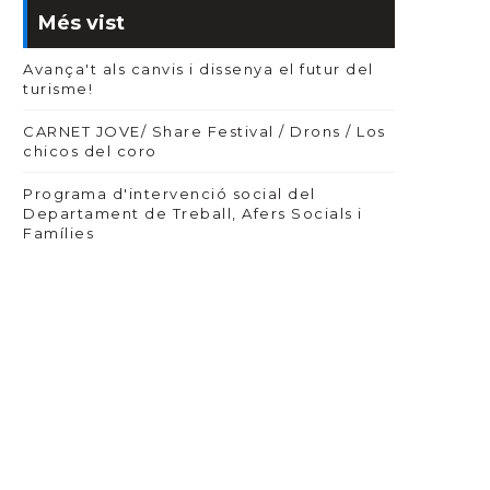
Més vist
Avança't als canvis i dissenya el futur del
turisme!
CARNET JOVE/ Share Festival / Drons / Los
chicos del coro
Programa d'intervenció social del
Departament de Treball, Afers Socials i
Famílies