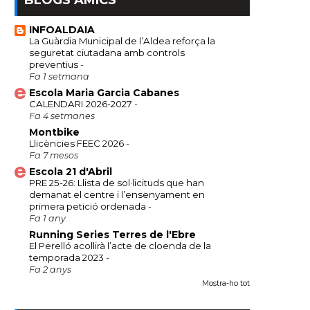
BLOGS AMICS
INFOALDAIA
La Guàrdia Municipal de l’Aldea reforça la
seguretat ciutadana amb controls
preventius
-
Fa 1 setmana
Escola Maria Garcia Cabanes
CALENDARI 2026-2027
-
Fa 4 setmanes
Montbike
Llicències FEEC 2026
-
Fa 7 mesos
Escola 21 d'Abril
PRE 25-26: Llista de sol·licituds que han
demanat el centre i l’ensenyament en
primera petició ordenada
-
Fa 1 any
Running Series Terres de l'Ebre
El Perelló acollirà l’acte de cloenda de la
temporada 2023
-
Fa 2 anys
Mostra-ho tot