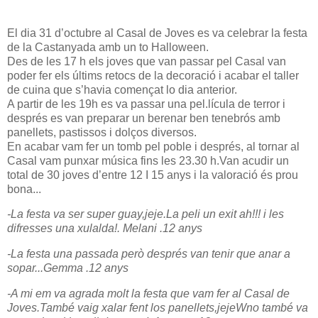
El dia 31 d’octubre al Casal de Joves es va celebrar la festa
de la Castanyada amb un to Halloween.
Des de les 17 h els joves que van passar pel Casal van
poder fer els últims retocs de la decoració i acabar el taller
de cuina que s’havia començat lo dia anterior.
A partir de les 19h es va passar una pel.lícula de terror i
després es van preparar un berenar ben tenebrós amb
panellets, pastissos i dolços diversos.
En acabar vam fer un tomb pel poble i després, al tornar al
Casal vam punxar música fins les 23.30 h.Van acudir un
total de 30 joves d’entre 12 I 15 anys i la valoració és prou
bona...
-La festa va ser super guay,jeje.La peli un exit ah!!! i les
difresses una xulalda!. Melani .12 anys
-La festa una passada però després van tenir que anar a
sopar...Gemma .12 anys
-A mi em va agrada molt la festa que vam fer al Casal de
Joves.També vaig xalar fent los panellets,jejeWno també va