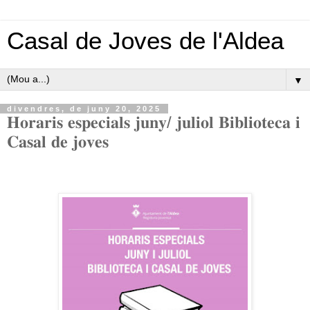
Casal de Joves de l'Aldea
▼
divendres, de juny 20, 2025
𝐇𝐨𝐫𝐚𝐫𝐢𝐬 𝐞𝐬𝐩𝐞𝐜𝐢𝐚𝐥𝐬 𝐣𝐮𝐧𝐲/ 𝐣𝐮𝐥𝐢𝐨𝐥 𝐁𝐢𝐛𝐥𝐢𝐨𝐭𝐞𝐜𝐚 𝐢
𝐂𝐚𝐬𝐚𝐥 𝐝𝐞 𝐣𝐨𝐯𝐞𝐬