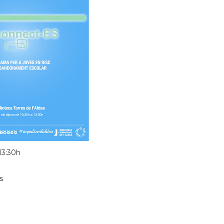
 13:30h
s