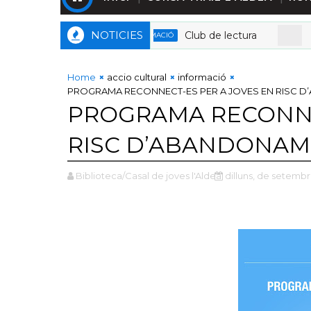
NOTICIES
Club de lectura
INFORMACIÓ
ACCI
Home
accio cultural
informació
PROGRAMA RECONNECT-ES PER A JOVES EN RISC 
PROGRAMA RECONNE
RISC D’ABANDONAM
Biblioteca/Casal de joves l'Aldea
dilluns, de setembr