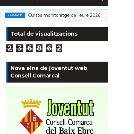
Cursos monitoratge de lleure 2026
ORMACIÓ
ACCIO CUL
Total de visualitzacions
2
3
6
8
6
2
Nova eina de joventut web
Consell Comarcal