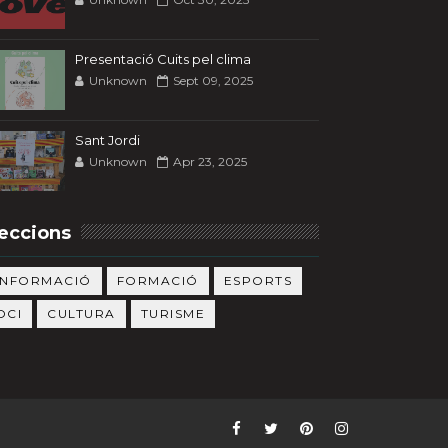
Presentació Cuits pel clima
Unknown
Sept 09, 2025
Sant Jordi
Unknown
Apr 23, 2025
eccions
INFORMACIÓ
FORMACIÓ
ESPORTS
OCI
CULTURA
TURISME