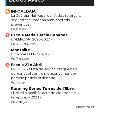
BLOGS AMICS
INFOALDAIA
La Guàrdia Municipal de l’Aldea reforça la
seguretat ciutadana amb controls
preventius
-
Fa 6 dies
Escola Maria Garcia Cabanes
CALENDARI 2026-2027
-
Fa 3 setmanes
Montbike
Llicències FEEC 2026
-
Fa 7 mesos
Escola 21 d'Abril
PRE 25-26: Llista de sol·licituds que han
demanat el centre i l’ensenyament en
primera petició ordenada
-
Fa 1 any
Running Series Terres de l'Ebre
El Perelló acollirà l’acte de cloenda de la
temporada 2023
-
Fa 2 anys
Mostra-ho tot