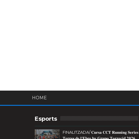
HOME
Esports
FINALITZADA/ 𝐂𝐮𝐫𝐬𝐚 𝐂𝐂𝐓 𝐑𝐮𝐧𝐧𝐢𝐧𝐠 𝐒𝐞𝐫𝐢𝐞𝐬
𝐓𝐞𝐫𝐫𝐞𝐬 𝐝𝐞 𝐥'𝐄𝐛𝐫𝐞 𝐛𝐲 𝐆𝐫𝐮𝐩𝐨 𝐓𝐨𝐫𝐫𝐞𝐜𝐢𝐝 𝟐𝟎𝟐𝟔