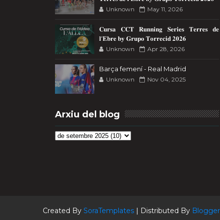
Unknown
May 11, 2026
𝐂𝐮𝐫𝐬𝐚 𝐂𝐂𝐓 𝐑𝐮𝐧𝐧𝐢𝐧𝐠 𝐒𝐞𝐫𝐢𝐞𝐬 𝐓𝐞𝐫𝐫𝐞𝐬 𝐝𝐞
𝐥'𝐄𝐛𝐫𝐞 𝐛𝐲 𝐆𝐫𝐮𝐩𝐨 𝐓𝐨𝐫𝐫𝐞𝐜𝐢𝐝 𝟐𝟎𝟐𝟔
Unknown
Apr 28, 2026
Barça femení - Real Madrid
Unknown
Nov 04, 2025
Arxiu del blog
Created By
SoraTemplates
| Distributed By
Blogger