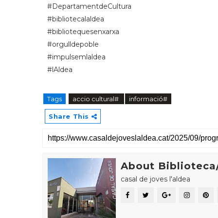
#DepartamentdeCultura
#bibliotecalaldea
#bibliotequesenxarxa
#orgulldepoble
#impulsemlaldea
#lAldea
Tags
accio cultural#
informació#
Share This
About Biblioteca/
casal de joves l'aldea