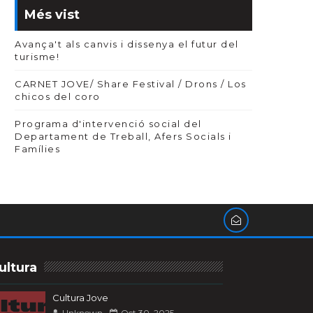
Més vist
Avança't als canvis i dissenya el futur del
turisme!
CARNET JOVE/ Share Festival / Drons / Los
chicos del coro
Programa d'intervenció social del
Departament de Treball, Afers Socials i
Famílies
ultura
Cultura Jove
Unknown
Oct 30, 2025