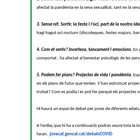
afectat la pandèmia en la seva sexualitat, tant en la sev
3. Sense nit. Sortir, la festa i l’oci, part de la nostra ide
hagi hagut oci nocturn (discoteques, festes majors, bars,
4. Com et sents? Incertesa, tancament i emocions.
En a
comportat , ha afectat al benestar psicològic de les per
5. Podem fer plans? Projectes de vida i pandèmia.
Esp
en els plans de futur que tenien. S’han estroncat proje
trobat? Com es podia i es pot fer perquè els projectes 
Hi haurà un espai de debat per joves de diferents edats
A l’enllaç que hi ha a continuació podràs veure tota la in
faran.
jovecat.gencat.cat/
debatsCOVID