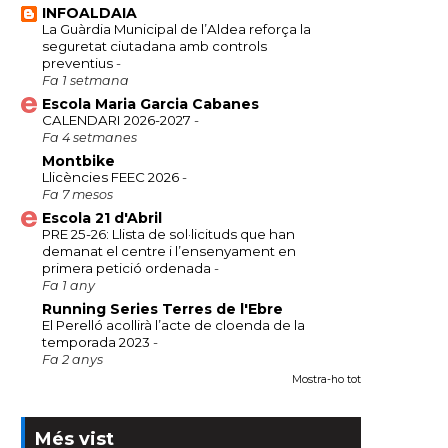
INFOALDAIA
La Guàrdia Municipal de l’Aldea reforça la
seguretat ciutadana amb controls
preventius
-
Fa 1 setmana
Escola Maria Garcia Cabanes
CALENDARI 2026-2027
-
Fa 4 setmanes
Montbike
Llicències FEEC 2026
-
Fa 7 mesos
Escola 21 d'Abril
PRE 25-26: Llista de sol·licituds que han
demanat el centre i l’ensenyament en
primera petició ordenada
-
Fa 1 any
Running Series Terres de l'Ebre
El Perelló acollirà l’acte de cloenda de la
temporada 2023
-
Fa 2 anys
Mostra-ho tot
Més vist