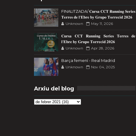
FINALITZADA/ 𝐂𝐮𝐫𝐬𝐚 𝐂𝐂𝐓 𝐑𝐮𝐧𝐧𝐢𝐧𝐠 𝐒𝐞𝐫𝐢𝐞𝐬
𝐓𝐞𝐫𝐫𝐞𝐬 𝐝𝐞 𝐥'𝐄𝐛𝐫𝐞 𝐛𝐲 𝐆𝐫𝐮𝐩𝐨 𝐓𝐨𝐫𝐫𝐞𝐜𝐢𝐝 𝟐𝟎𝟐𝟔
Unknown
May 11, 2026
𝐂𝐮𝐫𝐬𝐚 𝐂𝐂𝐓 𝐑𝐮𝐧𝐧𝐢𝐧𝐠 𝐒𝐞𝐫𝐢𝐞𝐬 𝐓𝐞𝐫𝐫𝐞𝐬 𝐝𝐞
𝐥'𝐄𝐛𝐫𝐞 𝐛𝐲 𝐆𝐫𝐮𝐩𝐨 𝐓𝐨𝐫𝐫𝐞𝐜𝐢𝐝 𝟐𝟎𝟐𝟔
Unknown
Apr 28, 2026
Barça femení - Real Madrid
Unknown
Nov 04, 2025
Arxiu del blog