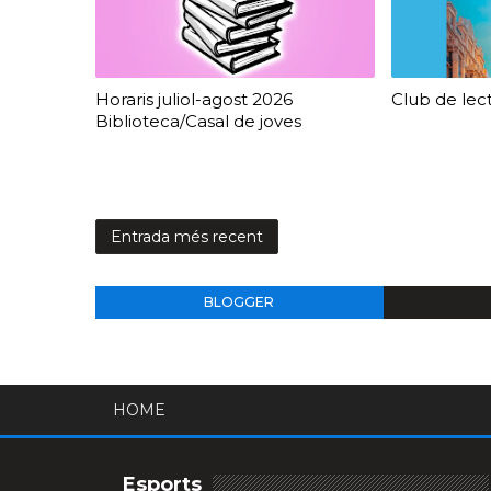
Horaris juliol-agost 2026
Club de lec
Biblioteca/Casal de joves
Entrada més recent
BLOGGER
HOME
Esports