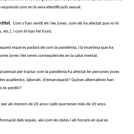
a expressió com en la seva identificació sexual.
ntitat.
Com s’han sentit els i les joves, com els ha afectat que no hi
 etc.), i com hi han fet front.
quest espai es parlarà de com la pandèmia, i la incertesa que ha
sones joves i les seves conseqüències en la salut mental.
ai pensat per tractar com la pandèmia ha afectat les persones joves
ctes acadèmics, laborals, d’emancipació? Quines alternatives han
no es perdin?
, per als menors de 20 anys i pels que tenen més de 20 anys.
formació dels espais, així com les dates i els horaris en què es