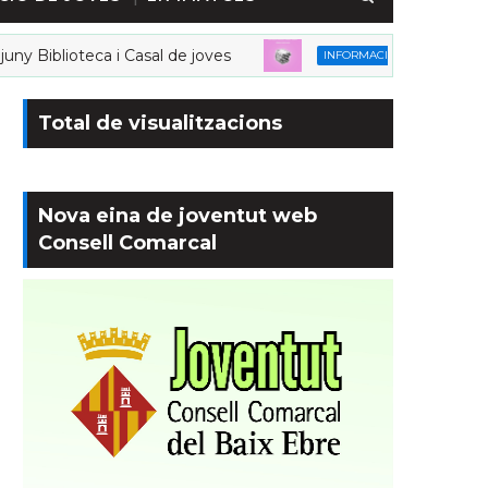
iblioteca i Casal de joves
Horaris juliol-a
INFORMACIÓ
Total de visualitzacions
Nova eina de joventut web
Consell Comarcal