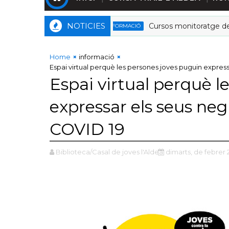
NOTICIES
Cursos monitoratge de lleur
FORMACIÓ
Home
informació
Espai virtual perquè les persones joves puguin expres
Espai virtual perquè l
expressar els seus neg
COVID 19
Biblioteca/Casal de joves l'Aldea
dimarts, de febrer 