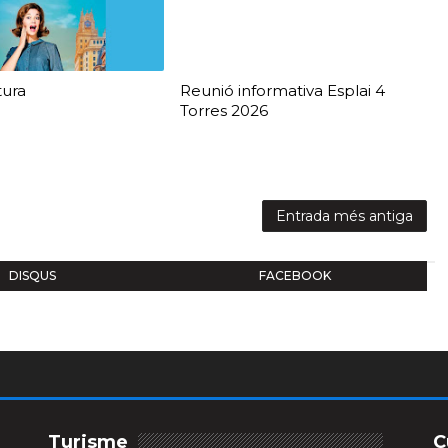
tura
Reunió informativa Esplai 4
Torres 2026
Entrada més antiga
DISQUS
FACEBOOK
Turisme
C