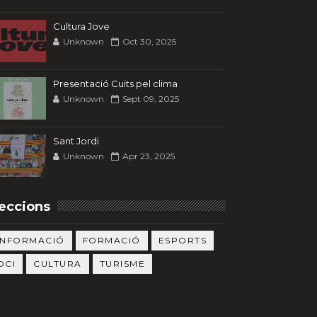
Cultura Jove
Unknown
Oct 30, 2025
Presentació Cuits pel clima
Unknown
Sept 09, 2025
Sant Jordi
Unknown
Apr 23, 2025
eccions
INFORMACIÓ
FORMACIÓ
ESPORTS
OCI
CULTURA
TURISME