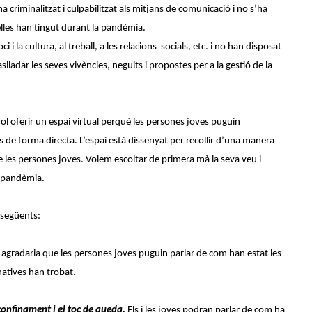
a criminalitzat i culpabilitzat als mitjans de comunicació i no s’ha
lles han tingut durant la pandèmia.
ci i la cultura, al treball, a les relacions socials, etc. i no han disposat
slladar les seves vivències, neguits i propostes per a la gestió de la
vol oferir un espai virtual perquè les persones joves puguin
ns de forma directa. L’espai està dissenyat per recollir d’una manera
e les persones joves. Volem escoltar de primera mà la seva veu i
la pandèmia.
s següents:
agradaria que les persones joves puguin parlar de com han estat les
rnatives han trobat.
 confinament i el toc de queda.
Els i les joves podran parlar de com ha