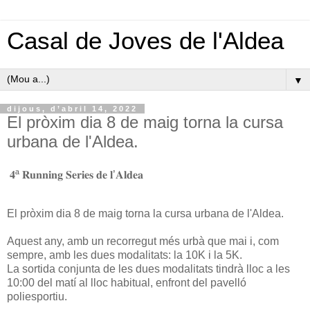
Casal de Joves de l'Aldea
▼
dijous, d’abril 14, 2022
El pròxim dia 8 de maig torna la cursa
urbana de l'Aldea.
𝟒ª 𝐑𝐮𝐧𝐧𝐢𝐧𝐠 𝐒𝐞𝐫𝐢𝐞𝐬 𝐝𝐞 𝐥’𝐀𝐥𝐝𝐞𝐚
El pròxim dia 8 de maig torna la cursa urbana de l'Aldea.
Aquest any, amb un recorregut més urbà que mai i, com
sempre, amb les dues modalitats: la 10K i la 5K.
La sortida conjunta de les dues modalitats tindrà lloc a les
10:00 del matí al lloc habitual, enfront del pavelló
poliesportiu.