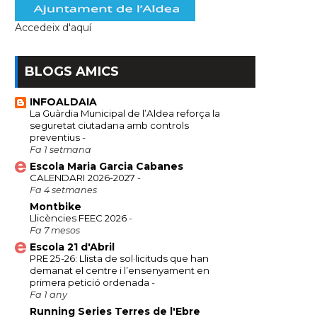
Accedeix d'aquí
BLOGS AMICS
INFOALDAIA
La Guàrdia Municipal de l’Aldea reforça la
seguretat ciutadana amb controls
preventius
-
Fa 1 setmana
Escola Maria Garcia Cabanes
CALENDARI 2026-2027
-
Fa 4 setmanes
Montbike
Llicències FEEC 2026
-
Fa 7 mesos
Escola 21 d'Abril
PRE 25-26: Llista de sol·licituds que han
demanat el centre i l’ensenyament en
primera petició ordenada
-
Fa 1 any
Running Series Terres de l'Ebre