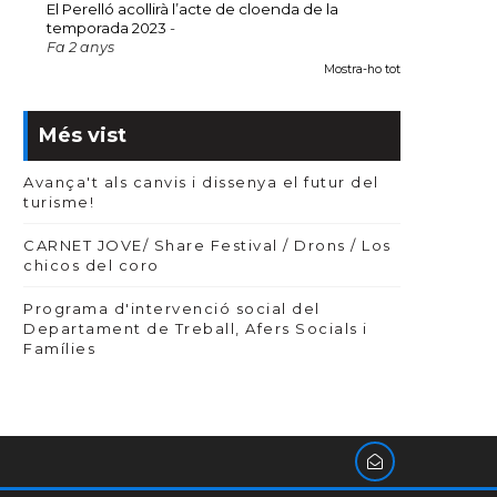
El Perelló acollirà l’acte de cloenda de la
temporada 2023
-
Fa 2 anys
Mostra-ho tot
Més vist
Avança't als canvis i dissenya el futur del
turisme!
CARNET JOVE/ Share Festival / Drons / Los
chicos del coro
Programa d'intervenció social del
Departament de Treball, Afers Socials i
Famílies