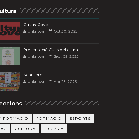
ultura
Cultura Jove
Unknown
Oct 30, 2025
Presentació Cuits pel clima
Unknown
Sept 09, 2025
Sant Jordi
Unknown
Apr 23, 2025
eccions
INFORMACIÓ
FORMACIÓ
ESPORTS
OCI
CULTURA
TURISME