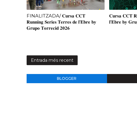
FINALITZADA/ 𝐂𝐮𝐫𝐬𝐚 𝐂𝐂𝐓
𝐂𝐮𝐫𝐬𝐚 𝐂𝐂𝐓 𝐑𝐮
𝐑𝐮𝐧𝐧𝐢𝐧𝐠 𝐒𝐞𝐫𝐢𝐞𝐬 𝐓𝐞𝐫𝐫𝐞𝐬 𝐝𝐞 𝐥'𝐄𝐛𝐫𝐞 𝐛𝐲
𝐥'𝐄𝐛𝐫𝐞 𝐛𝐲 𝐆𝐫𝐮
𝐆𝐫𝐮𝐩𝐨 𝐓𝐨𝐫𝐫𝐞𝐜𝐢𝐝 𝟐𝟎𝟐𝟔
Entrada més recent
BLOGGER