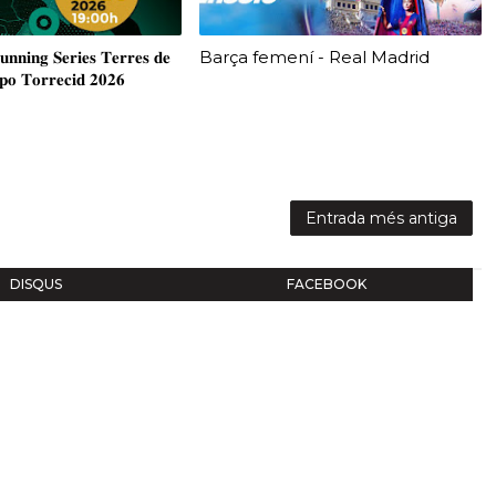
𝐧𝐢𝐧𝐠 𝐒𝐞𝐫𝐢𝐞𝐬 𝐓𝐞𝐫𝐫𝐞𝐬 𝐝𝐞
Barça femení - Real Madrid
𝐩𝐨 𝐓𝐨𝐫𝐫𝐞𝐜𝐢𝐝 𝟐𝟎𝟐𝟔
Entrada més antiga
DISQUS
FACEBOOK