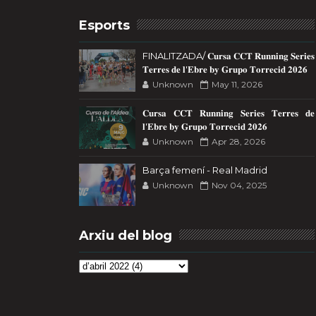
Esports
FINALITZADA/ 𝐂𝐮𝐫𝐬𝐚 𝐂𝐂𝐓 𝐑𝐮𝐧𝐧𝐢𝐧𝐠 𝐒𝐞𝐫𝐢𝐞𝐬
𝐓𝐞𝐫𝐫𝐞𝐬 𝐝𝐞 𝐥'𝐄𝐛𝐫𝐞 𝐛𝐲 𝐆𝐫𝐮𝐩𝐨 𝐓𝐨𝐫𝐫𝐞𝐜𝐢𝐝 𝟐𝟎𝟐𝟔
Unknown
May 11, 2026
𝐂𝐮𝐫𝐬𝐚 𝐂𝐂𝐓 𝐑𝐮𝐧𝐧𝐢𝐧𝐠 𝐒𝐞𝐫𝐢𝐞𝐬 𝐓𝐞𝐫𝐫𝐞𝐬 𝐝𝐞
𝐥'𝐄𝐛𝐫𝐞 𝐛𝐲 𝐆𝐫𝐮𝐩𝐨 𝐓𝐨𝐫𝐫𝐞𝐜𝐢𝐝 𝟐𝟎𝟐𝟔
Unknown
Apr 28, 2026
Barça femení - Real Madrid
Unknown
Nov 04, 2025
Arxiu del blog