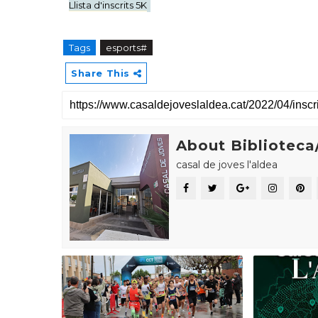
Llista d'inscrits 5K
Tags
esports#
Share This
About Biblioteca/
casal de joves l'aldea